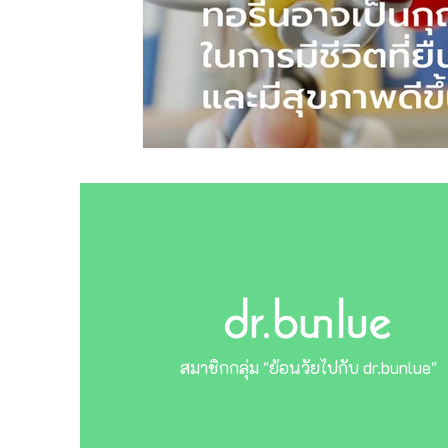
สมาชิกกลุ่ม "ย้อนวัยไปกับ dr.bunlue"