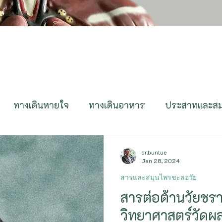
ทางเดินหายใจ
ทางเดินอาหาร
ประสาทและส
ูมิต้านทาน
ติดเชื้อ
ทางเดินปัสสาวะ
สืบพันธุ์
dr.bunlue
Jan 28, 2024
สารและสมุนไพรชะลอวัย
ตา หู คอ จมูก
ผิวหนังและเส้นผม
Genetics&E
สารต่อต้านวัยชรา 
วิทยาศาสตร์วัดผ