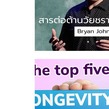
โรคอ้วน
การนอนหลับ
ผู้สูงอายุ