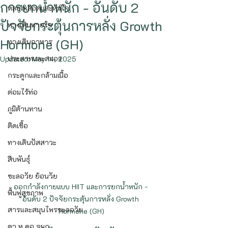
การยกน้ำหนัก - อันดับ 2
หลอดเลือดและหัวใจ
ปัจจัยกระตุ้นการหลั่ง Growth
ทางเดินหายใจ
Hormone (GH)
ทางเดินอาหาร
ประสาทและสมอง
Updated:
May 14, 2025
กระดูกและกล้ามเนื้อ
ต่อมไร้ท่อ
ภูมิต้านทาน
ติดเชื้อ
ทางเดินปัสสาวะ
สืบพันธุ์
ชะลอวัย ย้อนวัย
ออกกำลังกายแบบ HIIT และการยกน้ำหนัก - 
ฟื้นฟูสุขภาพ
อันดับ 2 ปัจจัยกระตุ้นการหลั่ง Growth 
สารและสมุนไพรชะลอวัย
Hormone (GH)
ตา หู คอ จมูก