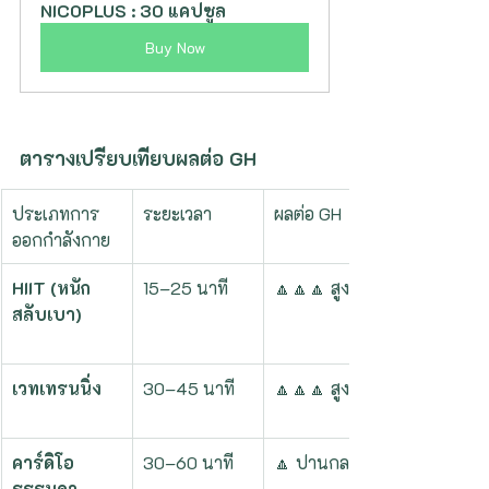
NICOPLUS : 30 แคปซูล
Buy Now
ตารางเปรียบเทียบผลต่อ GH
ประเภทการ
ระยะเวลา
ผลต่อ GH
ออกกำลังกาย
HIIT (หนัก
15–25 นาที
🔼🔼🔼 สูงมาก
สลับเบา)
เวทเทรนนิ่ง
30–45 นาที
🔼🔼🔼 สูงมาก
คาร์ดิโอ
30–60 นาที
🔼 ปานกลาง
ธรรมดา