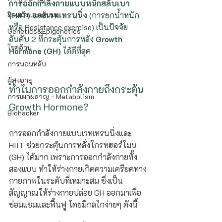
การออกกำลังกายแบบหนักสลับเบา 
ผิวหนังและเส้นผม
(HIIT) และเวทเทรนนิ่ง 
(การยกน้ำหนัก 
หรือ Resistance exercise) เป็นปัจจัย
Genetics&Epigenetics
อันดับ 2 ที่กระตุ้นการหลั่ง 
Growth 
โรคอ้วน
Hormone (GH)
 ได้ดีที่สุด 
การนอนหลับ
ผู้สูงอายุ
ทำไมการออกกำลังกายถึงกระตุ้น 
การเผาผลาญ - Metabolism
Growth Hormone?
Biohacker
การออกกำลังกายแบบเวทเทรนนิ่งและ 
HIIT ช่วยกระตุ้นการหลั่งโกรทฮอร์โมน 
(GH) ได้มาก เพราะการออกกำลังกายทั้ง
สองแบบ ทำให้ร่างกายเกิดความเครียดทาง
กายภาพในระดับที่เหมาะสม ซึ่งเป็น
สัญญาณให้ร่างกายปล่อย GH ออกมาเพื่อ
ซ่อมแซมและฟื้นฟู โดยมีกลไกง่ายๆ ดังนี้