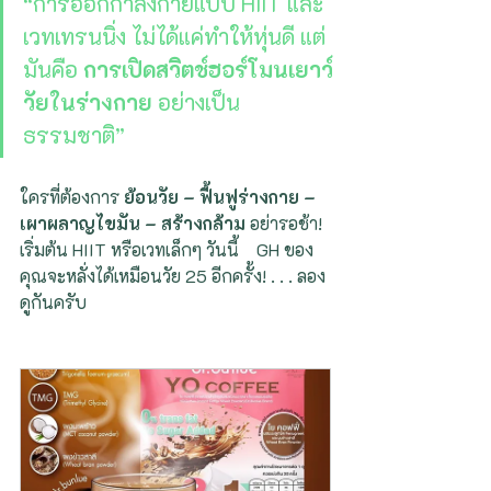
“การออกกำลังกายแบบ HIIT และ
เวทเทรนนิ่ง ไม่ได้แค่ทำให้หุ่นดี แต่
มันคือ 
การเปิดสวิตช์ฮอร์โมนเยาว์
วัยในร่างกาย
 อย่างเป็น
ธรรมชาติ”
ใครที่ต้องการ 
ย้อนวัย – ฟื้นฟูร่างกาย – 
เผาผลาญไขมัน – สร้างกล้าม
 อย่ารอช้า! 
เริ่มต้น HIIT หรือเวทเล็กๆ วันนี้    GH ของ
คุณจะหลั่งได้เหมือนวัย 25 อีกครั้ง! . . . ลอง
ดูกันครับ