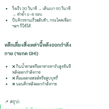
วิ่งเร็ว 30 วินาที → เดินเบา 90 วินาที 
→ ทำซ้ำ 6–8 รอบ
ปั่นจักรยานเร็วสลับช้า, กระโดดเชือก 
ฯลฯ ก็ใช้ได้
หลีกเลี่ยงสิ่งเหล่านี้หลังออกกำลัง
กาย (จะกด GH!)
❌ กินน้ำตาลหรืออาหารคาร์บสูงทันที
หลังออกกำลังกาย
❌ ดื่มแอลกอฮอล์หรือสูบบุหรี่
❌ นอนดึกหลังออกกำลังกาย
📌 สรุป: