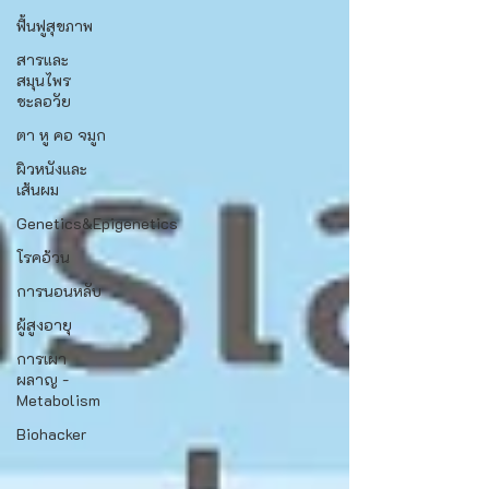
ฟื้นฟูสุขภาพ
สารและ
สมุนไพร
ชะลอวัย
ตา หู คอ จมูก
ผิวหนังและ
เส้นผม
Genetics&Epigenetics
โรคอ้วน
การนอนหลับ
ผู้สูงอายุ
การเผา
ผลาญ -
Metabolism
Biohacker