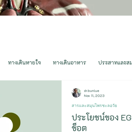
ทางเดินหายใจ
ทางเดินอาหาร
ประสาทและส
ูมิต้านทาน
ติดเชื้อ
ทางเดินปัสสาวะ
สืบพันธุ์
dr.bunlue
Nov 11, 2023
สารและสมุนไพรชะลอวัย
ตา หู คอ จมูก
ผิวหนังและเส้นผม
Genetics&E
ประโยชน์ของ EG
ช็อต