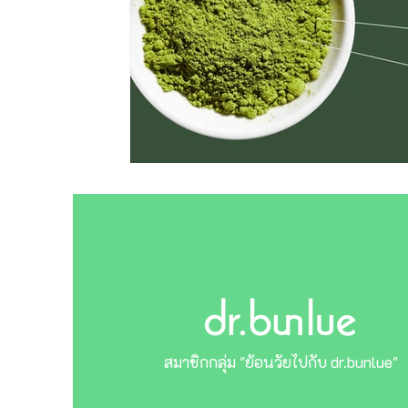
สมาชิกกลุ่ม "ย้อนวัยไปกับ dr.bunlue"