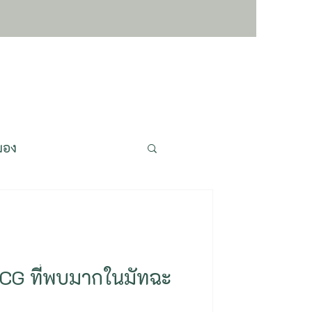
มอง
ชะลอวัย ย้อนวัย
pigenetics
CG ที่พบมากในมัทฉะ