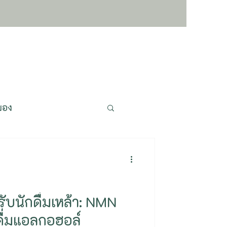
มอง
ชะลอวัย ย้อนวัย
pigenetics
ับนักดื่มเหล้า: NMN
ดื่มแอลกอฮอล์