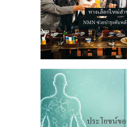
โรคอ้วน
การนอนหลับ
ผู้สูงอายุ