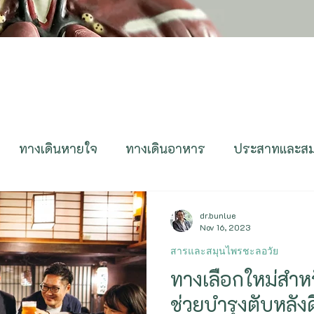
ทางเดินหายใจ
ทางเดินอาหาร
ประสาทและส
ูมิต้านทาน
ติดเชื้อ
ทางเดินปัสสาวะ
สืบพันธุ์
dr.bunlue
Nov 16, 2023
สารและสมุนไพรชะลอวัย
ตา หู คอ จมูก
ผิวหนังและเส้นผม
Genetics&E
ทางเลือกใหม่สำหร
ช่วยบำรุงตับหลัง