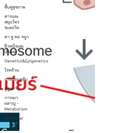
ฟื้นฟูสุขภาพ
สารและ
สมุนไพร
ชะลอวัย
ตา หู คอ จมูก
ผิวหนังและ
เส้นผม
Genetics&Epigenetics
โรคอ้วน
การนอนหลับ
ผู้สูงอายุ
การเผา
ผลาญ -
Metabolism
Biohacker