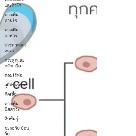
และหัวใจ
ทางเดิน
หายใจ
ทางเดิน
อาหาร
ประสาทและ
สมอง
กระดูกและ
กล้ามเนื้อ
ต่อมไร้ท่อ
ภูมิต้านทาน
ติดเชื้อ
ทางเดิน
ปัสสาวะ
สืบพันธุ์
ชะลอวัย ย้อน
วัย