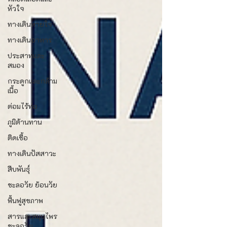
หัวใจ
ทางเดินหายใจ
ทางเดินอาหาร
ประสาทและ
สมอง
กระดูกและกล้าม
เนื้อ
ต่อมไร้ท่อ
ภูมิต้านทาน
ติดเชื้อ
ทางเดินปัสสาวะ
สืบพันธุ์
ชะลอวัย ย้อนวัย
ฟื้นฟูสุขภาพ
สารและสมุนไพร
ชะลอวัย