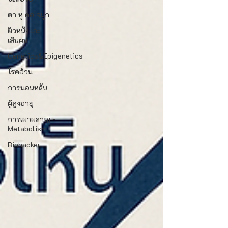
ตา หู คอ จมูก
ผิวหนังและ
เส้นผม
Genetics&Epigenetics
โรคอ้วน
การนอนหลับ
ผู้สูงอายุ
การเผาผลาญ -
Metabolism
Biohacker