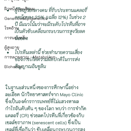
ผิวหนังและเส้นผม
ผู้ใหญ่วัยกลางคน ที่รับประทานแคลอรี่
ลดน้อยลง 25% (เฉลี่ย 12%) ในช่วง 2 
Genetics&Epigenetics
ปี มีแนวโน้มว่าจะมีระดับโปรตีนที่อาจ
โรคอ้วน
เป็นตัวขับเคลื่อนกระบวนการสูงวัยลด
การนอนหลับ
น้อยลง
ผู้สูงอายุ
โปรตีนเหล่านี้ ช่วยทำนายความเสี่ยง
การเผาผลาญ - Metabolism
ของการเกิดความผิดปกติในการส่ง
สัญญาณอินซูลิน
Biohacker
ในฐานะส่วนหนึ่งของการศึกษานี้อย่าง
ละเอียด นักวิทยาศาสตร์จาก Mayo Clinic 
ซึ่งเป็นองค์กรการแพทย์ที่ไม่แสวงหาผล
กำไรอันดับต้น ๆ ของโลก พบว่า การจำกัด
แคลอรี่ (CR) ช่วยลดโปรตีนที่เกี่ยวข้องกับ 
เซลล์ชราภาพ (senescent cells) ซึ่งเป็น
เซลล์ที่เชื่อกันว่า ขับเคลื่อนกระบวนการสูง