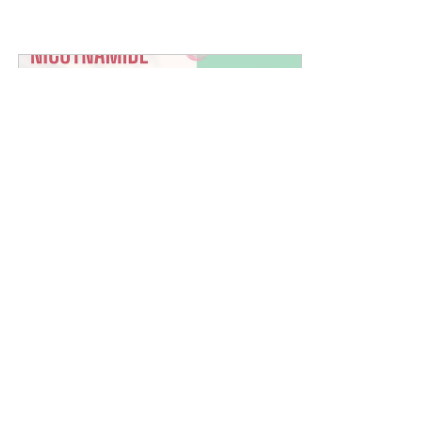
COLLAGEN DIPEPTIDE PLUS 
NICOTINAMIDE 120,000 มก.
Buy Now
อ้างอิง
Aversa, Z., White, T. A., Heeren, A. A., 
Hulshizer, C. A., Saul, D., Zhang, X., A. 