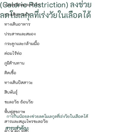
(Caloric Restriction) ลงช่วย
หลอดเลือดและหัวใจ
ลดโมเลกุลที่เร่งวัยในเลือดได้
ทางเดินหายใจ
ทางเดินอาหาร
ประสาทและสมอง
กระดูกและกล้ามเนื้อ
ต่อมไร้ท่อ
ภูมิต้านทาน
ติดเชื้อ
ทางเดินปัสสาวะ
สืบพันธุ์
ชะลอวัย ย้อนวัย
ฟื้นฟูสุขภาพ
การกินน้อยลงช่วยลดโมเลกุลที่เร่งวัยในเลือดได้
สารและสมุนไพรชะลอวัย
สาระสำคัญ:
ตา หู คอ จมูก