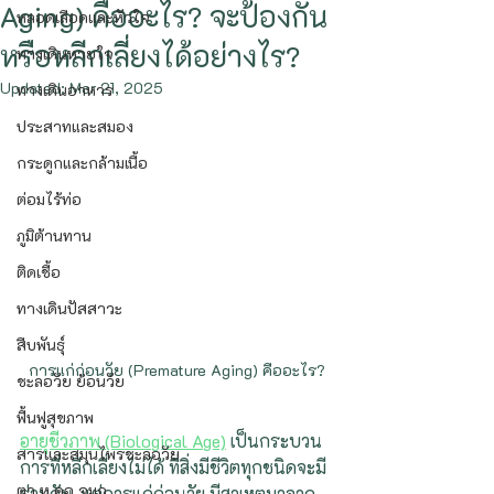
Aging) คืออะไร? จะป้องกัน
หลอดเลือดและหัวใจ
หรือหลีกเลี่ยงได้อย่างไร?
ทางเดินหายใจ
Updated:
Mar 21, 2025
ทางเดินอาหาร
ประสาทและสมอง
กระดูกและกล้ามเนื้อ
ต่อมไร้ท่อ
ภูมิต้านทาน
ติดเชื้อ
ทางเดินปัสสาวะ
สืบพันธุ์
การแก่ก่อนวัย (Premature Aging) คืออะไร?
ชะลอวัย ย้อนวัย
ฟื้นฟูสุขภาพ
อายุชีวภาพ (Biological Age)
 เป็นกระบวน
สารและสมุนไพรชะลอวัย
การที่หลีกเลี่ยงไม่ได้ ที่สิ่งมีชีวิตทุกชนิดจะมี
ตา หู คอ จมูก
ร่วมกัน  แต่การแก่ก่อนวัย มีสาเหตุมาจาก