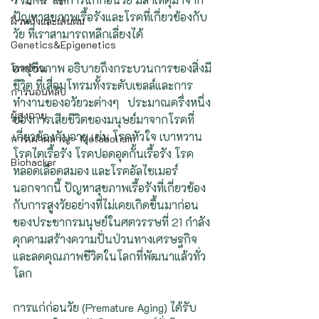
ปัญหาสุขภาพเรื้อรังและโรคที่เกี่ยวข้องกับ
ผิวหนังและเส้นผม
วัย ที่เราสามารถหลีกเลี่ยงได้
Genetics&Epigenetics
อายุชีวภาพ อธิบายถึงกระบวนการของสิ่งมี
โรคอ้วน
ชีวิต ที่เสื่อมโทรมทั้งระดับเซลล์และการ
การนอนหลับ
ทำงานของอวัยวะต่างๆ   ประมาณครึ่งหนึ่ง
ผู้สูงอายุ
ของการเสียชีวิตของมนุษย์มาจากโรคที่
เกี่ยวข้องกับอายุ เช่น โรคหัวใจ เบาหวาน 
การเผาผลาญ - Metabolism
โรคไตเรื้อรัง โรคปอดอุดกั้นเรื้อรัง โรค
Biohacker
หลอดเลือดสมอง และโรคอัลไซเมอร์   
นอกจากนี้ ปัญหาสุขภาพเรื้อรังที่เกี่ยวข้อง
กับการสูงวัยอย่างที่ไม่เคยเกิดขึ้นมาก่อน
ของประชากรมนุษย์ในศตวรรษที่ 21 กำลัง
คุกคามสร้างความปั่นป่วนทางเศรษฐกิจ 
และลดคุณภาพชีวิตในโลกที่พัฒนาแล้วทั่ว
โลก
การแก่ก่อนวัย (Premature Aging) ได้รับ