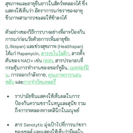
สุขภาพและอายุยืนยาวในสัตว์ทดลองได้ ซึ่ง
แสดงให้เห็นว่า อัตราการแก่ชราของอายุ
ชีวภาพสามารถชะลอให้ช้าลงได้
ตัวอย่างของวิธีการบางอย่างที่อาจป้องกัน
การแก่ก่อนวัยด้วยการเพิ่มอายุขัย 
(Lifespan) และช่วงสุขภาพ (Healthspan) 
ได้แก่ Rapamycin, 
สารเซโนไลติก
, สารตั้ง
ต้นของ NAD+ เช่น 
NMN
, สารประกอบที่
กระตุ้นการทำงานของเซอร์ทูอิน, 
เมทฟอร์มิ
น
, การออกกำลังกาย, 
คุณภาพการนอน
หลับ
 และ
การจำกัดแคลอรี่
ราปามัยซินแสดงให้เห็นผลในการ
ป้องกันความชราในหนูและสุนัข รวม
ถึงการทดลองทางคลินิกในมนุษย์ 
สาร Senolytic มุ่งเป้าไปที่การแก่ชรา
ของเซลล์ และแสดงให้เห็นว่ามีผลใน