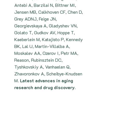
Antebi A, Barzilai N, Bittner MI, 
Jensen MB, Calkhoven CF, Chen D, 
Grey ADNJ, Feige JN, 
Georgievskaya A, Gladyshev VN, 
Golato T, Gudkov AV, Hoppe T, 
Kaeberlein M, Katajisto P, Kennedy 
BK, Lal U, Martin-Villalba A, 
Moskalev AA, Ozerov I, Petr MA, 
Reason, Rubinsztein DC, 
Tyshkovskiy A, Vanhaelen Q, 
Zhavoronkov A, Scheibye-Knudsen 
M. 
Latest advances in aging 
research and drug discovery.
Aging (Albany NY). 2019 Nov 
21;11(22):9971-9981. 
doi: 
10.18632/aging.102487
. Epub 2019 
Nov 21. PMID: 31770722; PMCID: 
PMC6914421.