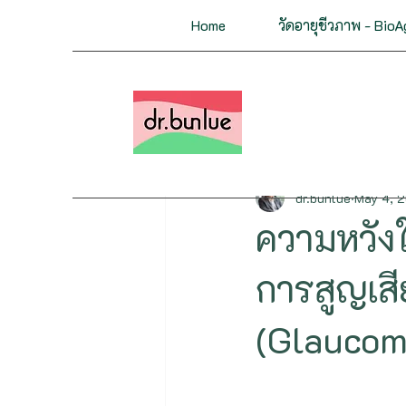
Home
วัดอายุชีวภาพ - BioA
All Posts
มะเร็ง
หลอดเลือ
กระดูกและกล้ามเนื้อ
ต่อมไ
dr.bunlue
May 4, 
ความหวังใ
ชะลอวัย ย้อนวัย
ฟื้นฟูสุ
การสูญเส
(Glaucom
Genetics&Epigenetics