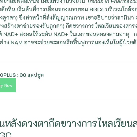
ทยาลัยฟลอเรนซ์ เผยแพร่งานวิจัยใน 
Trends in Pharmacol
รคต้อหิน เริ่มต้นที่การเสื่อมของแอกซอน RGCs บริเวณใกล้จอ
หลังลูกตา) ซึ่งทำหน้าที่ส่งสัญญาณภาพ เขาอธิบายว่าลามินา
โครงสร้างตาข่ายรองรับลูกตา) กีดขวางการไหลเวียนของสา
าะห์ NAD+ ส่งผลให้ระดับ NAD+ ในแอกซอนลดลงตามอายุ   การ
ย่าง NAM อาจจะช่วยชะลอหรือฟื้นฟูการมองเห็นในผู้ป่วยต้
OPLUS : 30 แคปซูล
uy Now
้านหลังดวงตากีดขวางการไหลเวีย
RGC