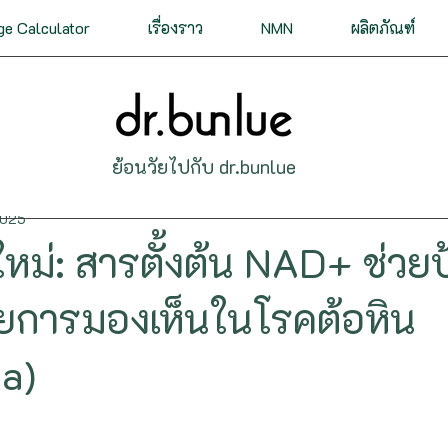
ge Calculator
เรื่องราว
NMN
ผลิตภัณฑ์
ดและหัวใจ
ทางเดินหายใจ
ทางเดินอาหาร
ประส
ย้อนวัยไปกับ dr.bunlue
ร้ท่อ
ภูมิต้านทาน
ติดเชื้อ
ทางเดินปัสสาวะ
2025
หม่: สารตั้งต้น NAD+ ช่วยป
ขภาพ
สารและสมุนไพรชะลอวัย
ตา หู คอ จมูก
ผ
ียการมองเห็นในโรคต้อหิน
a)
โรคอ้วน
การนอนหลับ
ผู้สูงอายุ
การเผาผลาญ