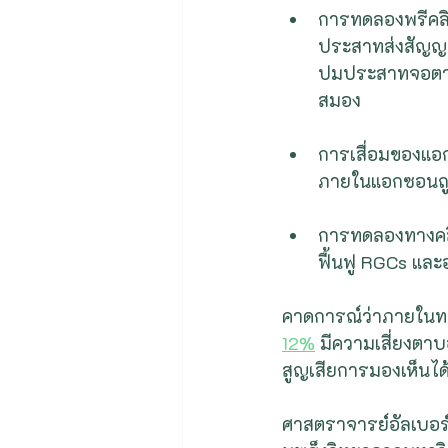
การทดลองพรีคลิน
ประสาทส่งสัญญา
ปมประสาทจอตา
สมอง
การเสื่อมของแอ
ภายในแอกซอนถู
การทดลองทางคลิ
ฟื้นฟู RGCs แล
คาดการณ์ว่าภายในทศว
12%
 มีความเสี่ยงตา
สูญเสียการมองเห็นได้ 
ศาสตราจารย์อัลเบอร์