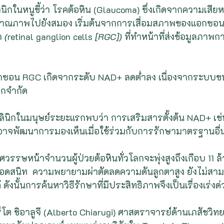
ิกในหนูชี้ว่า โรคต้อหิน (Glaucoma) ซึ่งเกิดจากความเสีย
ณภาพไปยังสมอง เริ่มต้นจากการเสื่อมสภาพของแอกซอน 
 
(
retinal ganglion cells
 [RGC])
 ที่ทำหน้าที่ส่งข้อมูลภาพ
กซอน RGC เกิดจากระดับ NAD+ ลดต่ำลง เนื่องจากระบบ
กจำกัด
นิกในมนุษย์ระยะแรกพบว่า การเสริมสารตั้งต้น NAD+ เช
ะอาจพัฒนาการมองเห็นเมื่อใช้ร่วมกับการรักษามาตรฐานอื่
รรษหน้าจำนวนผู้ป่วยต้อหินทั่วโลกจะพุ่งสูงถึงเกือบ 11 ล
บอดสนิท  ความพยายามผ่าตัดลดความดันลูกตาสูง ยังไม่สาม
ดังนั้นการค้นหาวิธีรักษาที่มีประสิทธิภาพจึงเป็นเรื่องเร่งด
โต ชิอาลูจี (Alberto Chiarugi) ศาสตราจารย์ด้านเภสัชวิท