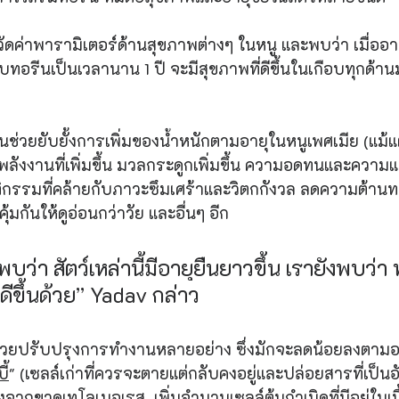
ได้วัดค่าพารามิเตอร์ด้านสุขภาพต่างๆ ในหนู และพบว่า เมื่ออาย
รับทอรีนเป็นเวลานาน 1 ปี จะมีสุขภาพที่ดีขึ้นในเกือบทุกด้านม
ีนช่วยยับยั้งการเพิ่มของน้ำหนักตามอายุในหนูเพศเมีย (แม้
พลังงานที่เพิ่มขึ้น มวลกระดูกเพิ่มขึ้น ความอดทนและความ
ฤติกรรมที่คล้ายกับภาวะซึมเศร้าและวิตกกังวล ลดความต้านทา
ุ้มกันให้ดูอ่อนกว่าวัย และอื่นๆ อีก
พบว่า สัตว์เหล่านี้มีอายุยืนยาวขึ้น เรายังพบว่า
พดีขึ้นด้วย” Yadav กล่าว
ช่วยปรับปรุงการทำงานหลายอย่าง ซึ่งมักจะลดน้อยลงตามอ
ี้
" (เซลล์เก่าที่ควรจะตายแต่กลับคงอยู่และปล่อยสารที่เป็นอั
จากขาดเทโลเมอเรส, เพิ่มจำนวนเซลล์ต้นกำเนิดที่มีอยู่ในเนื