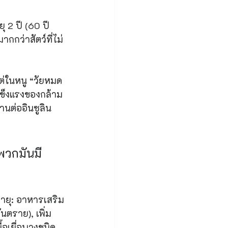
ุ 2 ปี (60 ปี
ากกว่าสัตว์ที่ไม่
แต่ในหนู “วัยหมด
แข็งแรงของกล้าม
นต่ออินซูลิน 
 พวกมันมี
ายุ: อาหารเสริม
นตราย), เพิ่ม
้อเยื่อบางชนิด 