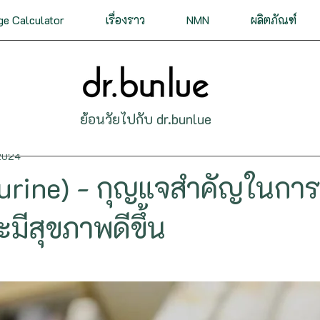
ge Calculator
เรื่องราว
NMN
ผลิตภัณฑ์
ดและหัวใจ
ทางเดินหายใจ
ทางเดินอาหาร
ประส
ย้อนวัยไปกับ dr.bunlue
ร้ท่อ
ภูมิต้านทาน
ติดเชื้อ
ทางเดินปัสสาวะ
 2024
urine) - กุญแจสำคัญในการเ
ขภาพ
สารและสมุนไพรชะลอวัย
ตา หู คอ จมูก
ผ
มีสุขภาพดีขึ้น
โรคอ้วน
การนอนหลับ
ผู้สูงอายุ
การเผาผลาญ